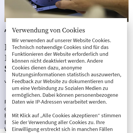
Verwendung von Cookies
|
ALLTAG & PRAXIS
FOTOREPORTAGE
Wir verwenden auf unserer Website Cookies.
Neue Standards in der
Technisch notwendige Cookies sind für das
Funktionieren der Website erforderlich und
Behandlung komplexer
können nicht deaktiviert werden. Andere
Schmerzverläufe
Cookies dienen dazu, anonyme
Nutzungsinformationen statistisch auszuwerten,
Feedback zur Website zu dokumentieren und
von Redaktion
|
01.10.2025
um eine Verbindung zu Sozialen Medien zu
ermöglichen. Dabei können personenbezogene
Daten wie IP-Adressen verarbeitet werden.
Rund 12 Millionen Menschen in Deutschland leiden an
chronischen Schmerzen, darunter viele in der Region
Mit Klick auf „Alle Cookies akzeptieren“ stimmen
Berlin-Brandenburg. Das Caritas Schmerzzentrum
Sie der Verwendung aller Cookies zu. Ihre
Berlin setzt in Zusammenarbeit mit dem Caritas
Einwilligung erstreckt sich in manchen Fällen
Wirbelsäulenzentrum neue Standards in der