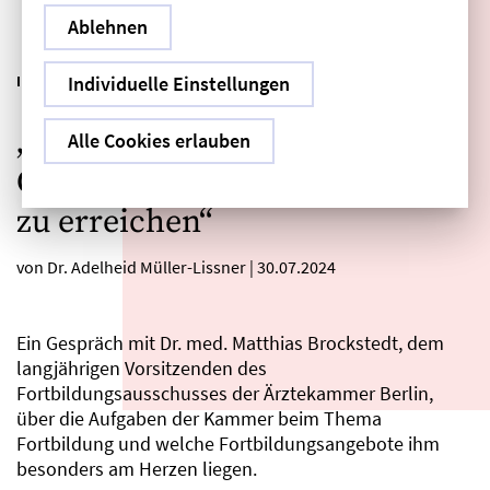
Ablehnen
|
Individuelle Einstellungen
IM FOKUS
INTERVIEW
„Unser Ziel ist, eine hohe
Alle Cookies erlauben
Qualität ärztlicher Fortbildung
zu erreichen“
von Dr. Adelheid Müller-Lissner
|
30.07.2024
Ein Gespräch mit Dr. med. Matthias Brockstedt, dem
langjährigen Vorsitzenden des
Fortbildungsausschusses der Ärztekammer Berlin,
über die Aufgaben der Kammer beim Thema
Fortbildung und welche Fortbildungsangebote ihm
besonders am Herzen liegen.