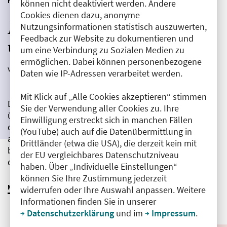
FOTOREPORTAGEN
SCHWERPUNKT
können nicht deaktiviert werden. Andere
Cookies dienen dazu, anonyme
Ärztliche Fortbildung, eine
Nutzungsinformationen statistisch auszuwerten,
Feedback zur Website zu dokumentieren und
unendliche Geschichte
um eine Verbindung zu Sozialen Medien zu
ermöglichen. Dabei können personenbezogene
von Dr. Adelheid Müller-Lissner
|
30.07.2024
Daten wie IP-Adressen verarbeitet werden.
Mit Klick auf „Alle Cookies akzeptieren“ stimmen
Die ärztliche Fortbildung reicht vom Medizinstudium
Sie der Verwendung aller Cookies zu. Ihre
über die Weiterbildung bis zum Renteneintritt – oder
Einwilligung erstreckt sich in manchen Fällen
darüber hinaus. Alle Ärzt:innen, die ihren Beruf
(YouTube) auch auf die Datenübermittlung in
ausüben, sind zur Fortbildung verpflichtet. Was das
Drittländer (etwa die USA), die derzeit kein mit
bedeutet und welche Aufgaben den Ärztekammern
der EU vergleichbares Datenschutzniveau
dabei zukommen.
haben. Über „Individuelle Einstellungen“
können Sie Ihre Zustimmung jederzeit
MEHR ERFAHREN
widerrufen oder Ihre Auswahl anpassen. Weitere
Informationen finden Sie in unserer
Datenschutzerklärung
und im
Impressum
.