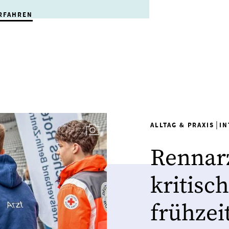
RFAHREN
|
ALLTAG & PRAXIS
IN
Rennarz
kritisc
frühzei