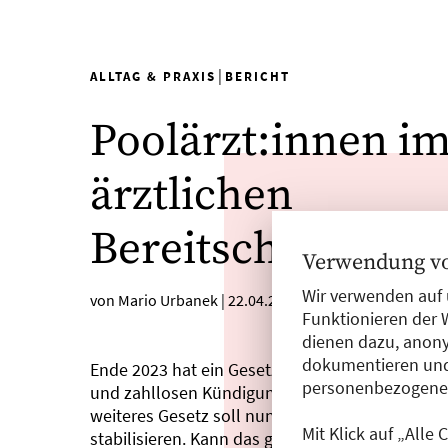
|
ALLTAG & PRAXIS
BERICHT
Poolärzt:innen i
ärztlichen
Bereitschaftsdien
Verwendung vo
Wir verwenden auf 
von Mario Urbanek
|
22.04.2026
Funktionieren der 
dienen dazu, anony
dokumentieren und
Ende 2023 hat ein Gesetz des Bundessozialgeri
personenbezogene D
und zahllosen Kündigungen von Poolärzt:innen 
weiteres Gesetz soll nun für Klarheit sorgen u
Mit Klick auf „Alle
stabilisieren. Kann das gelingen?