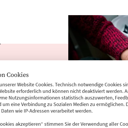
m
st
n Cookies
unserer Website Cookies. Technisch notwendige Cookies sin
Website erforderlich und können nicht deaktiviert werden. 
me Nutzungsinformationen statistisch auszuwerten, Feedb
 um eine Verbindung zu Sozialen Medien zu ermöglichen. 
chts zu Unsicherheit
aten wie IP-Adressen verarbeitet werden.
geführt. Ein
nd die Versorgung
 Cookies akzeptieren“ stimmen Sie der Verwendung aller Cook