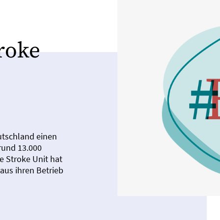
roke
utschland einen
rund 13.000
te Stroke Unit hat
us ihren Betrieb