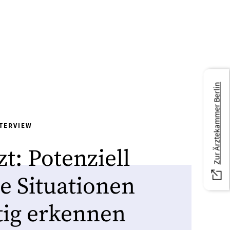
Zur Ärztekammer Berlin
TERVIEW
t: Potenziell
he Situationen
tig erkennen