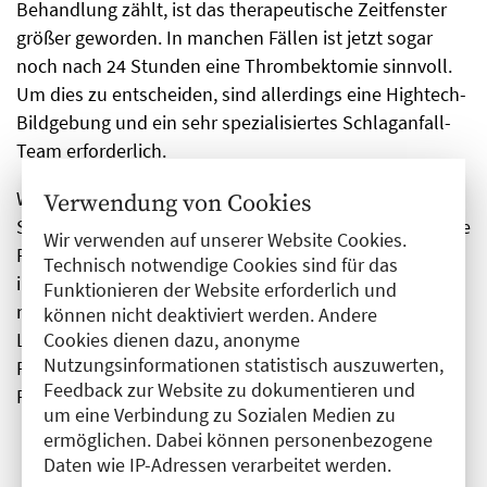
Behandlung zählt, ist das therapeutische Zeitfenster
größer geworden. In manchen Fällen ist jetzt sogar
noch nach 24 Stunden eine Thrombektomie sinnvoll.
Um dies zu entscheiden, sind allerdings eine Hightech-
Bildgebung und ein sehr spezialisiertes Schlaganfall-
Team erforderlich.
Wenn auf der Stroke Unit rasch die Ursache des
Verwendung von Cookies
Schlaganfalls identifiziert wurde, ist das therapeutische
Wir verwenden auf unserer Website Cookies.
Repertoire in den vergangenen 30 Jahren auch viel
Technisch notwendige Cookies sind für das
interdisziplinärer und größer geworden. Dazu gehören
Funktionieren der Website erforderlich und
neue Antikoagulantien, Karotis-Operationen in
können nicht deaktiviert werden. Andere
Cookies dienen dazu, anonyme
Lokalanästhesie, interventionelle Vorhofohr- oder
Nutzungsinformationen statistisch auszuwerten,
Foramen-ovale-Verschlüsse sowie die Medikation von
Feedback zur Website zu dokumentieren und
Risikofaktoren.
um eine Verbindung zu Sozialen Medien zu
ermöglichen. Dabei können personenbezogene
Daten wie IP-Adressen verarbeitet werden.