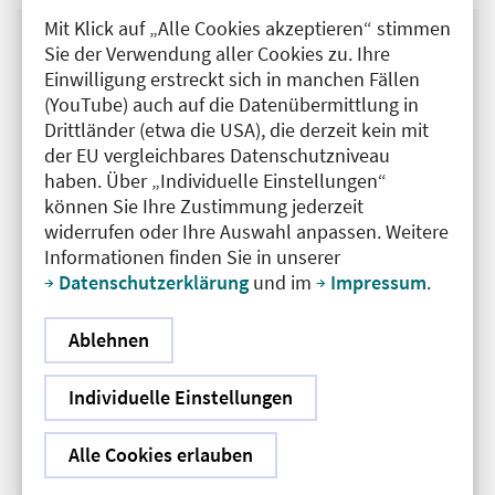
Mit Klick auf „Alle Cookies akzeptieren“ stimmen
Sie der Verwendung aller Cookies zu. Ihre
Auch wenn jede Minute
Einwilligung erstreckt sich in manchen Fällen
(YouTube) auch auf die Datenübermittlung in
bis zur Behandlung zählt,
Drittländer (etwa die USA), die derzeit kein mit
der EU vergleichbares Datenschutzniveau
ist das therapeutische
haben. Über „Individuelle Einstellungen“
Zeitfenster größer
können Sie Ihre Zustimmung jederzeit
widerrufen oder Ihre Auswahl anpassen. Weitere
geworden. In manchen
Informationen finden Sie in unserer
Datenschutzerklärung
und im
Impressum
.
Fällen ist jetzt sogar noch
nach 24 Stunden eine
Ablehnen
Thrombektomie sinnvoll.
Individuelle Einstellungen
Um dies zu entscheiden,
Alle Cookies erlauben
ist allerdings eine High-