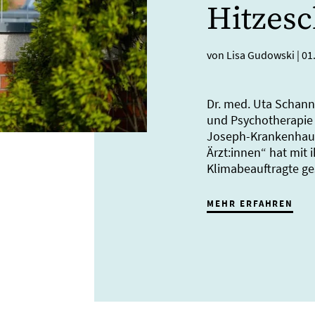
Hitzesc
von Lisa Gudowski
|
01
Dr. med. Uta Schanne
und Psychotherapie u
Joseph-Krankenhaus
Ärzt:innen“ hat mit i
Klimabeauftragte g
MEHR ERFAHREN