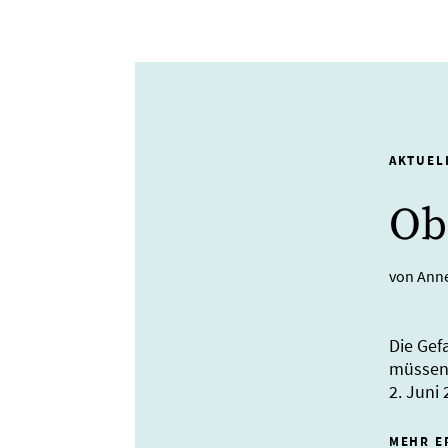
AKTUEL
Ob
von Ann
Die Gef
müssen 
2. Juni 
MEHR E