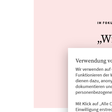
IM FOK
„W
pe
Verwendung vo
von Mich
Wir verwenden auf 
Funktionieren der 
dienen dazu, anony
Laura-M
dokumentieren und
Klimama
personenbezogene D
Ärzt:in
Mit Klick auf „Alle
MEHR E
Einwilligung erstre