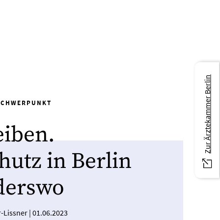
Zur Ärztekammer Berlin
SCHWERPUNKT
eiben.
hutz in Berlin
derswo
r-Lissner
|
01.06.2023