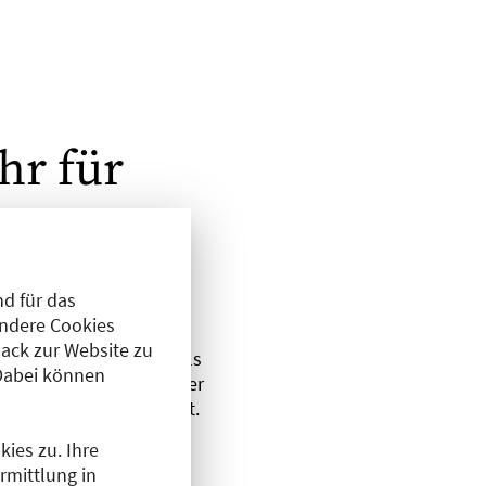
hr für
d für das
Andere Cookies
ack zur Website zu
agiert sich seit 2019 als
Dabei können
in-Zehlendorf. „Berliner
chutzmaßnahmen befragt.
ies zu. Ihre
rmittlung in