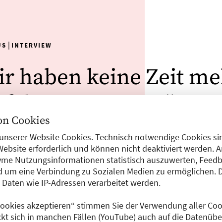
|
US
INTERVIEW
ir haben keine Zeit me
rfekte Lösungen!“
n Cookies
aela Thiele
|
01.06.2023
unserer Website Cookies. Technisch notwendige Cookies sin
Website erforderlich und können nicht deaktiviert werden. 
me Nutzungsinformationen statistisch auszuwerten, Feedb
arie Strützke ist Gesundheits- und Krankenpflegerin und eng
 um eine Verbindung zu Sozialen Medien zu ermöglichen. 
nagerin des Evangelischen Krankenhauses Hubertus in Berl
aten wie IP-Adressen verarbeitet werden.
nen“ hat sie zu bereits umgesetzten und geplanten Klimas
 Cookies akzeptieren“ stimmen Sie der Verwendung aller Cook
RFAHREN
ckt sich in manchen Fällen (YouTube) auch auf die Datenübe