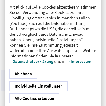
Mit Klick auf „Alle Cookies akzeptieren“ stimmen
Sie der Verwendung aller Cookies zu. Ihre
Einwilligung erstreckt sich in manchen Fällen
(YouTube) auch auf die Datenübermittlung in
Drittländer (etwa die USA), die derzeit kein mit
der EU vergleichbares Datenschutzniveau
haben. Über „Individuelle Einstellungen“
können Sie Ihre Zustimmung jederzeit
widerrufen oder Ihre Auswahl anpassen. Weitere
Informationen finden Sie in unserer
Datenschutzerklärung
und im
Impressum
.
Ablehnen
Prof. Dr. med. Jörg Weimann befürwortete zwar die
Entkriminalisierung des Schwangerschaftsabbruchs, warnte
jedoch davor, in einen rechtsfreien Raum zu geraten.
Individuelle Einstellungen
Alle Cookies erlauben
Ein zentraler Punkt der Debatte war die