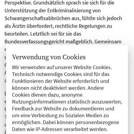
Perspektive. Grundsätzlich sprach sie sich für die
Unterstützung der Entkriminalisierung von
Schwangerschaftsabbrüchen aus, fühlte sich jedoch
als Ärztin überfordert, rechtliche Regelungen zu
beurteilen. Letztlich sei für sie das
Bundesverfassungsgericht maßgeblich. Gemeinsam
mit anderen hatte sie einen Antrag eingebracht, der
Verwendung von Cookies
den Erhalt des ungeborenen Lebens sowie die
Gewissensentscheidung von Ärzt:innen, ob sie einen
Wir verwenden auf unserer Website Cookies.
Abbruch durchführen wollen, deutlich stärker betonte
Technisch notwendige Cookies sind für das
als andere Anträge.
Funktionieren der Website erforderlich und
können nicht deaktiviert werden. Andere
Dr. med. Susanne Johna, Vizepräsidentin der BÄK, hob
Cookies dienen dazu, anonyme
die Rolle der Ärzt:innenschaft als wichtigen Teil der
Nutzungsinformationen statistisch auszuwerten,
Feedback zur Website zu dokumentieren und
Gesellschaft hervor, der sich zu vielen relevanten
um eine Verbindung zu Sozialen Medien zu
Themen äußern sollte. Sie wünschte sich Achtung für
ermöglichen. Dabei können personenbezogene
die Frauen, die diese Erfahrung durchleben, statt
Daten wie IP-Adressen verarbeitet werden.
Ächtung.