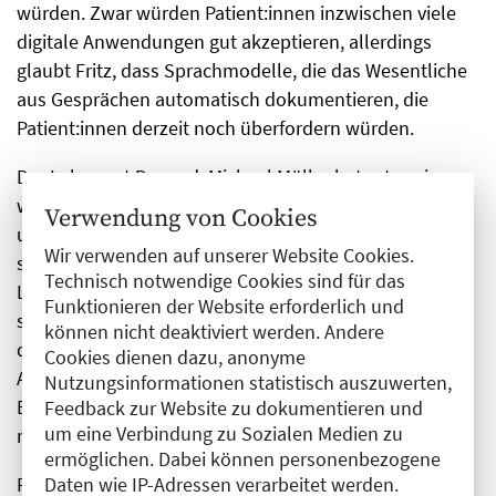
würden. Zwar würden Patient:innen inzwischen viele
digitale Anwendungen gut akzeptieren, allerdings
glaubt Fritz, dass Sprachmodelle, die das Wesentliche
aus Gesprächen automatisch dokumentieren, die
Patient:innen derzeit noch überfordern würden.
Der Laborarzt Dr. med. Michael Müller betonte, wie
wichtig es ist, dass ärztliche Tätigkeiten technisch
Verwendung von Cookies
unterstützt werden. In seinem Fachbereich sorgen sie
Wir verwenden auf unserer Website Cookies.
schon lange dafür, dass der steigende Bedarf an
Technisch notwendige Cookies sind für das
Labordaten auch bedient werden kann. Entscheidend
Funktionieren der Website erforderlich und
sei dabei aber, dass Ärzt:innen auch in der Lage sind,
können nicht deaktiviert werden. Andere
die Qualität der Ergebnisse zu beurteilen. Digitale
Cookies dienen dazu, anonyme
Anwendungen und KI dürften nicht über
Nutzungsinformationen statistisch auszuwerten,
Behandlungen entscheiden, der Kern des Arztberufes
Feedback zur Website zu dokumentieren und
um eine Verbindung zu Sozialen Medien zu
müsse erhalten bleiben.
ermöglichen. Dabei können personenbezogene
PD Dr. med. Peter Bobbert, der Präsident der
Daten wie IP-Adressen verarbeitet werden.