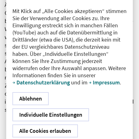
Ärztekammer Berlin, unterstrich die Bedeutung der
Mit Klick auf „Alle Cookies akzeptieren“ stimmen
Qualitätssicherung und gab zu bedenken: „Dafür
Sie der Verwendung aller Cookies zu. Ihre
brauchen wir aber auch die Expertise. Wenn wir uns die
Einwilligung erstreckt sich in manchen Fällen
Weiterbildungsordnung anschauen, werden wir
(YouTube) auch auf die Datenübermittlung in
wahrscheinlich viele Punkte finden, bei denen wir
Drittländer (etwa die USA), die derzeit kein mit
sagen: Das kann KI mindestens genauso gut.“ Aus
der EU vergleichbares Datenschutzniveau
seiner Sicht ist es deshalb auch eine entscheidende
haben. Über „Individuelle Einstellungen“
können Sie Ihre Zustimmung jederzeit
Aufgabe der Kammern, die medizinische Expertise zu
widerrufen oder Ihre Auswahl anpassen. Weitere
bewahren – selbst dann, wenn diese im Alltag kaum
Informationen finden Sie in unserer
noch angewendet wird. Das ist derzeit noch
Datenschutzerklärung
und im
Impressum
.
Zukunftsmusik, dennoch müssten jetzt die Weichen
dafür gestellt werden, so Bobbert mit Nachdruck. Für
Ablehnen
ihn ist es wichtig, dass die Kammern dementsprechend
schnell handeln.
Individuelle Einstellungen
Alle Cookies erlauben