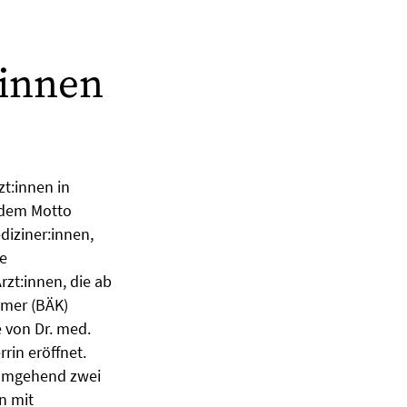
tinnen
t:innen in
r dem Motto
iziner:innen,
e
rzt:innen, die ab
mmer (BÄK)
 von Dr. med.
rin eröffnet.
e umgehend zwei
n mit