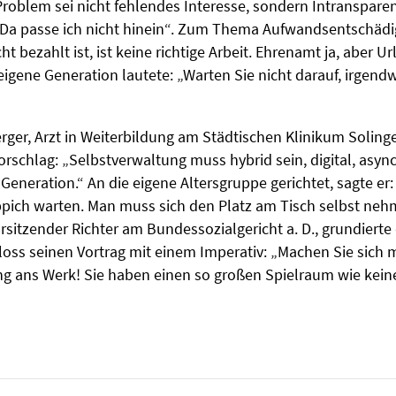
Problem sei nicht fehlendes Interesse, sondern Intransparen
„Da passe ich nicht hinein“. Zum Thema Aufwandsentschädi
ht bezahlt ist, ist keine richtige Arbeit. Ehrenamt ja, aber Ur
 eigene Generation lautete: „Warten Sie nicht darauf, irgen
ger, Arzt in Weiterbildung am Städtischen Klinikum Solingen
rschlag: „Selbstverwaltung muss hybrid sein, digital, asyn
 Generation.“ An die eigene Altersgruppe gerichtet, sagte er:
pich warten. Man muss sich den Platz am Tisch selbst nehmen
rsitzender Richter am Bundessozialgericht a. D., grundierte
loss seinen Vortrag mit einem Imperativ: „Machen Sie sich 
g ans Werk! Sie haben einen so großen Spielraum wie kein