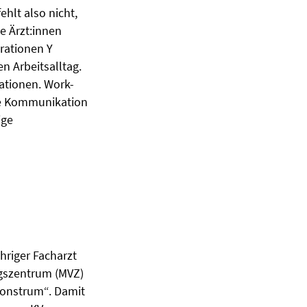
hlt also nicht,
ge Ärzt:innen
erationen Y
n Arbeitsalltag.
ationen. Work-
ale Kommunikation
ige
hriger Facharzt
ngszentrum (MVZ)
 Monstrum“. Damit