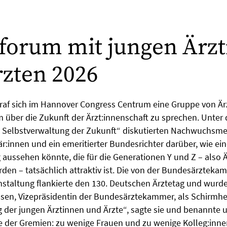
forum mit jungen Ärz
zten 2026
traf sich im Hannover Congress Centrum eine Gruppe von Ärz
m über die Zukunft der Ärzt:innenschaft zu sprechen. Unte
 Selbstverwaltung der Zukunft“ diskutierten Nachwuchsmed
:innen und ein emeritierter Bundesrichter darüber, wie ein
aussehen könnte, die für die Generationen Y und Z – also Ä
den – tatsächlich attraktiv ist. Die von der Bundesärzteka
nstaltung flankierte den 130. Deutschen Ärztetag und wurde
sen, Vizepräsidentin der Bundesärztekammer, als Schirmher
ag der jungen Ärztinnen und Ärzte“, sagte sie und benannt
 der Gremien: zu wenige Frauen und zu wenige Kolleg:inne