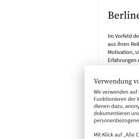
Berlin
Im Vorfeld de
aus ihren Rei
Motivation, s
Erfahrungen m
Kahina Tou
Verwendung vo
und Hausärzte
Wir verwenden auf 
Dr. med. K
Funktionieren der 
Gesundheit ak
dienen dazu, anony
dokumentieren und
Alexandra 
personenbezogene D
den Marburger
Mit Klick auf „Alle