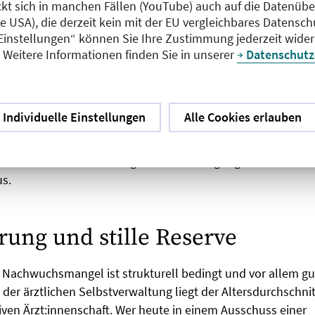
ckt sich in manchen Fällen (YouTube) auch auf die Datenübe
ie USA), die derzeit kein mit der EU vergleichbares Datensc
 Einstellungen“ können Sie Ihre Zustimmung jederzeit wider
ge zeigte dann die zentralen Hürden für die noch nicht Akt
Weitere Informationen finden Sie in unserer
Datenschutz
mter und Strukturen, ein zu hoher Zeitaufwand und ein zu 
nfolge. Eine Ärztin aus dem Publikum brachte auf den Punkt:
, aber „machen dürfen“ sei ein anderer Aspekt. Wer keine 
Individuelle Einstellungen
Alle Cookies erlauben
mme, könne nicht mitgestalten – egal, wie groß das Interes
auf das Machtgefälle in der Weiterbildung: Logbücher würde
nd kritische Rückmeldungen oder Beteiligung in der Kamme
s.
rung und stille Reserve
e Nachwuchsmangel ist strukturell bedingt und vor allem g
 der ärztlichen Selbstverwaltung liegt der Altersdurchschnit
ven Ärzt:innenschaft. Wer heute in einem Ausschuss einer