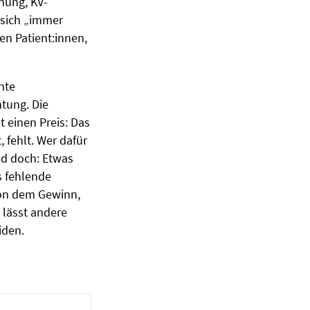
hnung, KV-
 sich „immer
nen Patient:innen,
hte
htung. Die
t einen Preis: Das
 fehlt. Wer dafür
Und doch: Etwas
s fehlende
von dem Gewinn,
, lässt andere
iden.