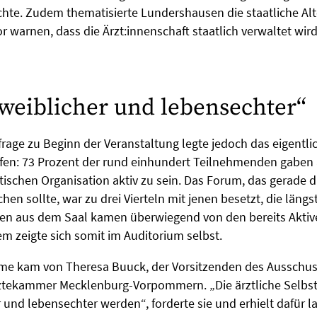
hte. Zudem thematisierte Lundershausen die staatliche Alte
r warnen, dass die Ärzt:innenschaft staatlich verwaltet wird
 weiblicher und lebensechter“
rage zu Beginn der Veranstaltung legte jedoch das eigentli
en: 73 Prozent der rund einhundert Teilnehmenden gaben a
tischen Organisation aktiv zu sein. Das Forum, das gerade d
hen sollte, war zu drei Vierteln mit jenen besetzt, die längs
n aus dem Saal kamen überwiegend von den bereits Aktiv
em zeigte sich somit im Auditorium selbst.
mme kam von Theresa Buuck, der Vorsitzenden des Ausschu
rztekammer Mecklenburg-Vorpommern. „Die ärztliche Selbs
r und lebensechter werden“, forderte sie und erhielt dafür 