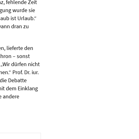
z, fehlende Zeit
gung wurde sie
laub ist Urlaub.“
dwann dran zu
, lieferte den
chron – sonst
 „Wir dürfen nicht
.“ Prof. Dr. iur.
 die Debatte
mit dem Einklang
e andere