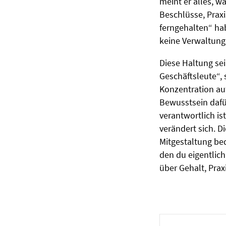
meint er alles, w
Beschlüsse, Praxi
ferngehalten“ hab
keine Verwaltung
Diese Haltung sei
Geschäftsleute“, 
Konzentration auf
Bewusstsein dafür
verantwortlich is
verändert sich. D
Mitgestaltung bed
den du eigentlich
über Gehalt, Pra