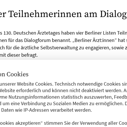
er Teilnehmerinnen am Dialo
s 130. Deutschen Ärztetages haben vier Berliner Listen Te
hen für das Dialogforum benannt. „Berliner Ärzt:innen” hat s
ich für die ärztliche Selbstverwaltung zu engagieren, sowie 
it dieser befragt.
taoui
ist Jahrgang 1992 und seit rund fünf Jahren für die H
n Cookies
 in Berlin aktiv.
unserer Website Cookies. Technisch notwendige Cookies sin
atharina Thiede
ist Jahrgang 1984 und seit 16 Jahren für die
Website erforderlich und können nicht deaktiviert werden. 
tiv.
me Nutzungsinformationen statistisch auszuwerten, Feedb
 um eine Verbindung zu Sozialen Medien zu ermöglichen. 
Archodoulakis
ist Jahrgang 1998, engagiert sich seit etwa z
aten wie IP-Adressen verarbeitet werden.
 Bund und ist insgesamt seit rund vier Jahren berufspolitis
 Cookies akzeptieren“ stimmen Sie der Verwendung aller Cook