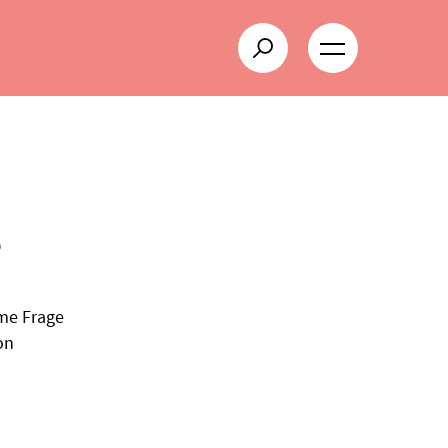
?
me Frage
on