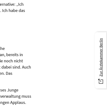
rnative: „Ich
. Ich habe das
Zur Ärztekammer Berlin
che
n, bereits in
ie noch nicht
t dabei sind. Auch
en. Das
sses Junge
tverwaltung muss
langen Applaus.