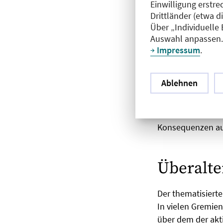
Einwilligung erstre
Drittländer (etwa d
Über „Individuelle
Eine zweite Umfra
Auswahl anpassen. 
Kenntnisse über Ä
Impressum
.
– in dieser Reihe
machen“ sei super
Ablehnen
den Chefarzt beko
Pädiater verwies 
unterschrieben u
Konsequenzen au
Überalte
Der thematisiert
In vielen Gremien
über dem der akti