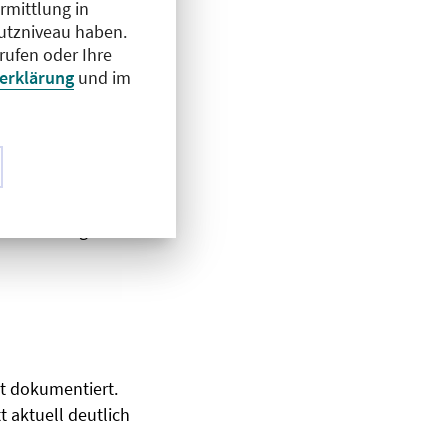
rmittlung in
hutzniveau haben.
rufen oder Ihre
iven: fehlende
erklärung
und im
geringer Einfluss
 „Einfach
Freistellung durch
se sei. Ein
n oft einfach
r lösen Angst vor
ut dokumentiert.
t aktuell deutlich