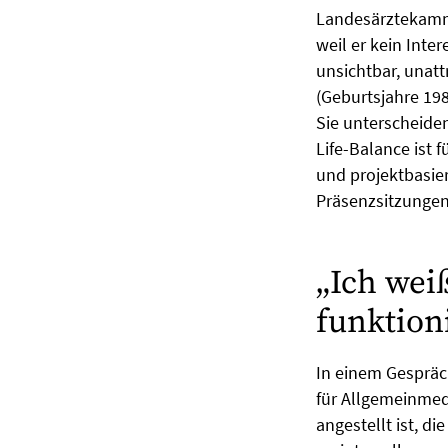
Landesärztekammer
weil er kein Inte
unsichtbar, unatt
(Geburtsjahre 198
Sie unterscheiden
Life-Balance ist 
und projektbasier
Präsenzsitzungen
„Ich weiß
funktion
In einem Gespräch
für Allgemeinmed
angestellt ist, d