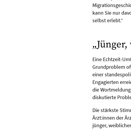
Migrationsgeschic
kann Sie nur davo
selbst erlebt.“
„Jünger,
Eine Echtzeit-Umf
Grundproblem off
einer standespoli
Engagierten erreic
die Wortmeldunge
diskutierte Probl
Die stärkste Sti
Ärzt:innen der Ä
jünger, weibliche