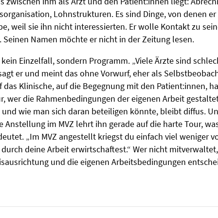
as zwischen ihm als Arzt und den Patient:innen liegt: Abrec
sorganisation, Lohnstrukturen. Es sind Dinge, von denen er
e, weil sie ihn nicht interessierten. Er wolle Kontakt zu sei
. Seinen Namen möchte er nicht in der Zeitung lesen.
 kein Einzelfall, sondern Programm. „Viele Ärzte sind schlec
sagt er und meint das ohne Vorwurf, eher als Selbstbeobac
 das Klinische, auf die Begegnung mit den Patient:innen, ha
, wer die Rahmenbedingungen der eigenen Arbeit gestaltet,
t und wie man sich daran beteiligen könnte, bleibt diffus. 
ie Anstellung im MVZ lehrt ihn gerade auf die harte Tour, wa
eutet. „Im MVZ angestellt kriegst du einfach viel weniger 
 durch deine Arbeit erwirtschaftest.“ Wer nicht mitverwaltet
xisausrichtung und die eigenen Arbeitsbedingungen entsche