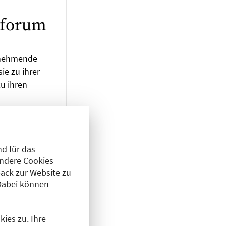
gforum
ilnehmende
ie zu ihrer
zu ihren
ausärztinnen
d für das
 FrAktion
Andere Cookies
ack zur Website zu
Dabei können
wei Jahren für
ch aktiv.
ies zu. Ihre