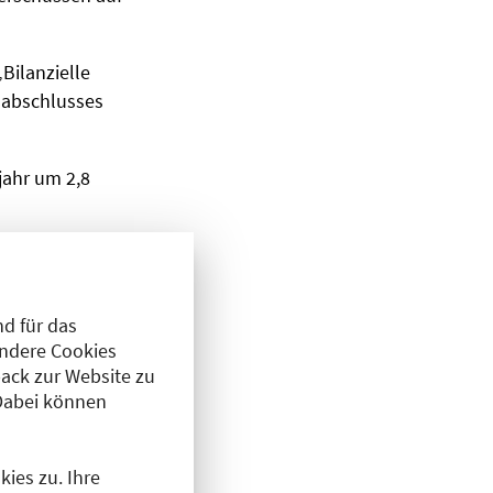
„Bilanzielle
sabschlusses
jahr um 2,8
Entscheidung, in
d für das
Andere Cookies
ack zur Website zu
V konnte 407
Dabei können
erken gewechselt
ies zu. Ihre