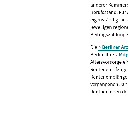
anderer Kammerbe
Berufsstand. Für 
eigenständig, arb
jeweiligen regio
Beitragszahlunge
Die
Berliner Är
Berlin. Ihre
Mitg
Altersvorsorge ei
Rentenempfänger:
Rentenempfänger
vergangenen Jahr
Rentner:innen der