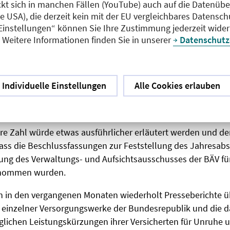
gskostensatz ist zwar leicht auf 0,87 Prozent gestiegen, be
ckt sich in manchen Fällen (YouTube) auch auf die Datenübe
 einem sehr niedrigen Niveau.
ie USA), die derzeit kein mit der EU vergleichbares Datensc
 Einstellungen“ können Sie Ihre Zustimmung jederzeit wider
lagebestand steigt auf über 12 Milliarden Euro.
Weitere Informationen finden Sie in unserer
Datenschutz
ist weiterhin hoch diversifiziert.
insung liegt mit 4,06 Prozent weiterhin über dem Rechnung
Individuelle Einstellungen
Alle Cookies erlauben
ankungsreserve wurde auf 14,5 Prozent der Deckungsrückst
ere Zahl würde etwas ausführlicher erläutert werden und de
ass die Beschlussfassungen zur Feststellung des Jahresab
tung des Verwaltungs- und Aufsichtsausschusses der BÄV fü
enommen wurden.
en in den vergangenen Monaten wiederholt Presseberichte ü
n einzelner Versorgungswerke der Bundesrepublik und die d
ichen Leistungskürzungen ihrer Versicherten für Unruhe