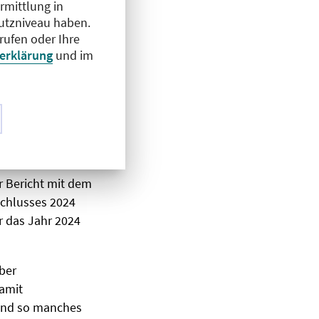
wegt sich aber
rmittlung in
hutzniveau haben.
rufen oder Ihre
erklärung
und im
szins.
ellung erhöht.
r Bericht mit dem
schlusses 2024
r das Jahr 2024
ber
amit
 und so manches