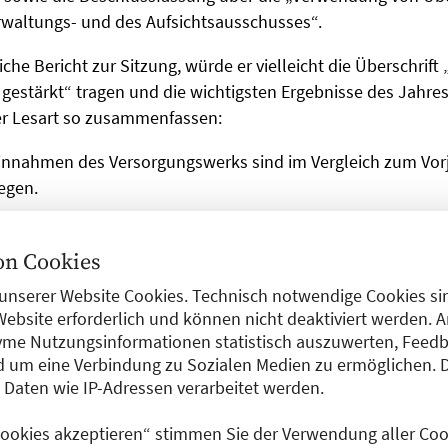
rwaltungs- und des Aufsichtsausschusses“.
che Bericht zur Sitzung, würde er vielleicht die Überschrift 
gestärkt“ tragen und die wichtigsten Ergebnisse des Jahre
r Lesart so zusammenfassen:
einnahmen des Versorgungswerks sind im Vergleich zum Vor
egen.
Versorgungsempfänger:innen ist um 5 Prozent gestiegen.
n Cookies
en zehn Jahren stehen 25,7 Prozent der Mitglieder vor der 
unserer Website Cookies. Technisch notwendige Cookies sin
Altersrente zu gehen.
Website erforderlich und können nicht deaktiviert werden. 
me Nutzungsinformationen statistisch auszuwerten, Feedb
ngsstatistik zeigt einen positiven Wanderungssaldo. Die BÄ
 um eine Verbindung zu Sozialen Medien zu ermöglichen. 
eichnen, während 393 Mitglieder zu anderen Versorgungsw
aten wie IP-Adressen verarbeitet werden.
 Cookies akzeptieren“ stimmen Sie der Verwendung aller Cook