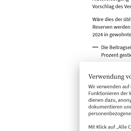
Vorschlag des Ve
Wäre dies der übli
Reserven werden 
2024 in gewohnte
Die Beitrags
Prozent gesti
Die Zahl der 
Verwendung vo
In den nächst
Wir verwenden auf 
die reguläre 
Funktionieren der 
dienen dazu, anony
Die Überleitu
dokumentieren und
Zugänge verz
personenbezogene D
sind.
Mit Klick auf „Alle