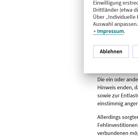
Der Verwaltun
Einwilligung erstre
weiterhin auf
Drittländer (etwa d
Über „Individuelle
Der Kapitalan
Auswahl anpassen. 
Impressum
.
Das Portfolio 
Die Nettoverz
Ablehnen
Die Zinsschw
Die ein oder and
Hinweis enden, d
sowie zur Entlas
einstimmig ang
Allerdings sorgt
Fehlinvestitione
verbundenen mögl