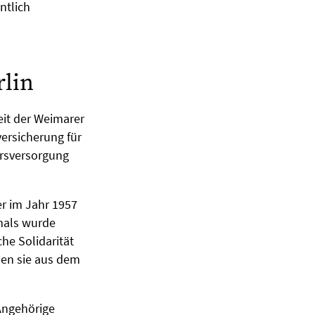
ntlich
lin
eit der Weimarer
versicherung für
ersversorgung
r im Jahr 1957
mals wurde
he Solidarität
den sie aus dem
Angehörige