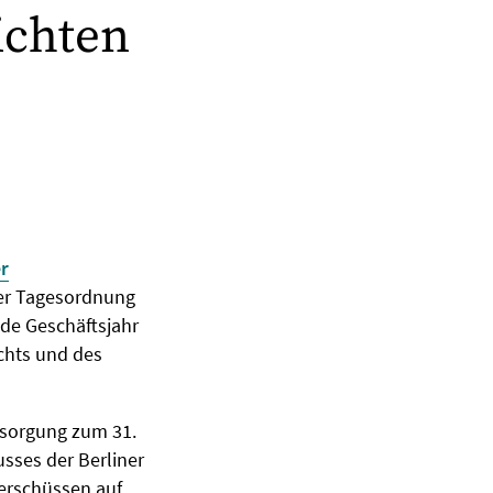
ichten
r
der Tagesordnung
nde Geschäftsjahr
chts und des
rsorgung zum 31.
sses der Berliner
erschüssen auf