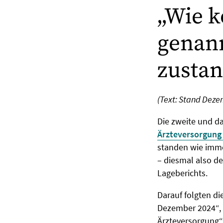
„Wie k
genann
zustan
(Text: Stand Deze
Die zweite und da
Ärzteversorgung
standen wie imme
– diesmal also d
Lageberichts.
Darauf folgten di
Dezember 2024“, 
Ärzteversorgung“