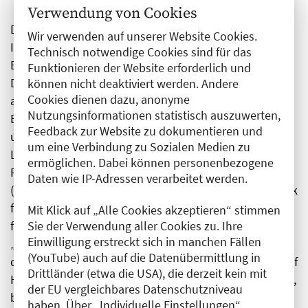
Verwendung von Cookies
Die Bildgestaltung mit dem Hilfsmittel der künstlichen
Wir verwenden auf unserer Website Cookies.
Intelligenz soll die reale Intelligenz, Power und
Technisch notwendige Cookies sind für das
Begeisterung für die Wissenschaft, die den
Funktionieren der Website erforderlich und
Dargestellten eigen war, strahlen lassen. Als Akt der
können nicht deaktiviert werden. Andere
Cookies dienen dazu, anonyme
ausgleichenden Gerechtigkeit verleiht sie ihnen den
Nutzungsinformationen statistisch auszuwerten,
Erfolg, der ihnen zu Lebzeiten verwehrt blieb. So tritt
Feedback zur Website zu dokumentieren und
uns etwa Anneliese Wittgenstein, der dies im wahren
um eine Verbindung zu Sozialen Medien zu
Leben nicht vergönnt war, nun auf dem Foto als stolze
ermöglichen. Dabei können personenbezogene
Professorin entgegen. Und Helenefriederike Stelzner
Daten wie IP-Adressen verarbeitet werden.
(1861–1937), die als erste Ärztin der Charité in der Klinik
für Psychiatrie tätig war und von der sich kein Foto
Mit Klick auf „Alle Cookies akzeptieren“ stimmen
fand, steht nun sichtbar selbstbewusst vor uns.
Sie der Verwendung aller Cookies zu. Ihre
Einwilligung erstreckt sich in manchen Fällen
„Visibility matters“, kommentierte Christopher Baum,
(YouTube) auch auf die Datenübermittlung in
der Vorsitzende des Direktoriums des Berlin Institute of
Drittländer (etwa die USA), die derzeit kein mit
Health (BIH), in dem die Bilder zeitweilig zu sehen sind,
der EU vergleichbares Datenschutzniveau
bei der Eröffnung der Ausstellung.
haben. Über „Individuelle Einstellungen“