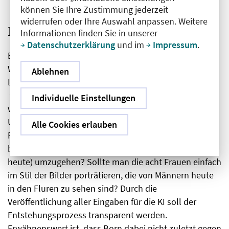
können Sie Ihre Zustimmung jederzeit
widerrufen oder Ihre Auswahl anpassen. Weitere
KI hat „eigene“ Vorstellungen
Informationen finden Sie in unserer
Datenschutzerklärung
und im
Impressum
.
Es sind Kunstwerke, deren Gestaltung der
Wissenschaftskommunikatorin Gesine Born, der
Ablehnen
Leiterin und Gründerin eines Bilderinstituts,
folgenschwere Entscheidungen abverlangte: In
Individuelle Einstellungen
welchen Posen, in welchem Alter, in welcher
Umgebung und mit welcher Ausstrahlung sollen die
Alle Cookies erlauben
Pionierinnen zu sehen sein? Wie ist dabei mit
bestehenden Normen von Weiblichkeit (damals und
heute) umzugehen? Sollte man die acht Frauen einfach
im Stil der Bilder porträtieren, die von Männern heute
in den Fluren zu sehen sind? Durch die
Veröffentlichung aller Eingaben für die KI soll der
Entstehungsprozess transparent werden.
Erwähnenswert ist, dass Born dabei nicht zuletzt gegen