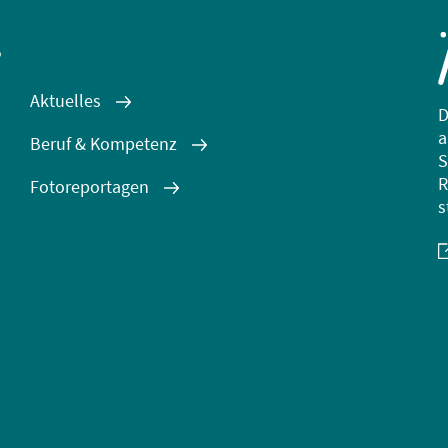
s
Aktuelles
D
a
Beruf & Kompetenz
S
R
Fotoreportagen
s