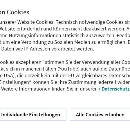
 in
n Cookies
ämtern
unserer Website Cookies. Technisch notwendige Cookies sin
Website erforderlich und können nicht deaktiviert werden. 
me Nutzungsinformationen statistisch auszuwerten, Feedb
 um eine Verbindung zu Sozialen Medien zu ermöglichen. 
aten wie IP-Adressen verarbeitet werden.
ndheitsbehörden und in kommunalen
 Cookies akzeptieren“ stimmen Sie der Verwendung aller Cook
fende Auswirkungen auf die Einrichtungen und
ckt sich in manchen Fällen (YouTube) auch auf die Datenübe
insvorsorge. Ein Gastbeitrag fordert
ie USA), die derzeit kein mit der EU vergleichbares Datensc
dizinische Unabhängigkeit.
 Einstellungen“ können Sie Ihre Zustimmung jederzeit wider
Weitere Informationen finden Sie in unserer
Datenschutz
Individuelle Einstellungen
Alle Cookies erlauben