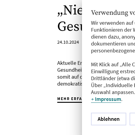
„Nie wieder“
Verwendung vo
Gesundheits
Wir verwenden auf 
Funktionieren der 
dienen dazu, anony
24.10.2024
dokumentieren und
personenbezogene D
Aktuelle Entwicklungen in Gesu
Mit Klick auf „Alle
Gesundheitsämtern haben tiefgrei
Einwilligung erstre
somit auf die gesundheitliche Dase
Drittländer (etwa d
demokratische Kontrolle durch me
Über „Individuelle
Auswahl anpassen. 
Impressum
.
MEHR ERFAHREN
Ablehnen