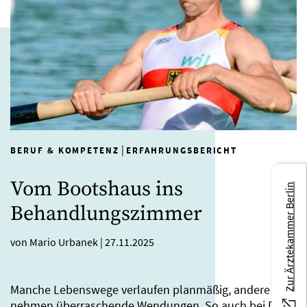
|
BERUF & KOMPETENZ
ERFAHRUNGSBERICHT
Vom Bootshaus ins
Zur Ärztekammer Berlin
Behandlungszimmer
von Mario Urbanek
|
27.11.2025
Manche Lebenswege verlaufen planmäßig, andere
nehmen überraschende Wendungen. So auch bei Dr.