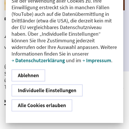
Sie der Verwendung aller Cookies zu. Ihre
Einwilligung erstreckt sich in manchen Fällen
(YouTube) auch auf die Datenübermittlung in
|
BERUF & KOMPETENZ
ERFAHRUNGSBERICHT
Drittländer (etwa die USA), die derzeit kein mit
der EU vergleichbares Datenschutzniveau
Ärzt:innen und Elternschaft
haben. Über „Individuelle Einstellungen“
können Sie Ihre Zustimmung jederzeit
widerrufen oder Ihre Auswahl anpassen. Weitere
von Mario Urbanek
|
19.10.2025
Informationen finden Sie in unserer
Datenschutzerklärung
und im
Impressum
.
Über Schichtdienste, Prüfungsstress oder
Schlafmangel sprechen Ärzt:innen offen und häufig –
Ablehnen
über Elternschaft hingegen selten. Dabei betrifft das
Thema fast alle, die sich in der Weiterbildung befinden.
Individuelle Einstellungen
MEHR ERFAHREN
Alle Cookies erlauben