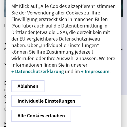
Mit Klick auf „Alle Cookies akzeptieren“ stimmen
Sie der Verwendung aller Cookies zu. Ihre
Einwilligung erstreckt sich in manchen Fällen
|
(YouTube) auch auf die Datenübermittlung in
IM FOKUS
INTERVIEW
Drittländer (etwa die USA), die derzeit kein mit
der EU vergleichbares Datenschutzniveau
„Wir brauchen mehr
haben. Über „Individuelle Einstellungen“
Transparenz über Lieferketten“
können Sie Ihre Zustimmung jederzeit
widerrufen oder Ihre Auswahl anpassen. Weitere
von Angela Misslbeck
|
27.03.2023
Informationen finden Sie in unserer
Datenschutzerklärung
und im
Impressum
.
Ein Gespräch mit Prof. Dr. med. Wolf-Dieter Ludwig,
Ablehnen
dem Vorsitzenden der Arzneimittelkommission der
deutschen Ärzteschaft (AkdÄ), über Liefer- und
Individuelle Einstellungen
zunehmende Versorgungsengpässe bei Arzneimitteln,
über Ursachen und Maßnahmen.
Alle Cookies erlauben
MEHR ERFAHREN