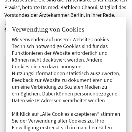
Praxis“, betonte Dr. med. Kathleen Chaoui, Mitglied des
Vorstandes der Ärztekammer Berlin, in ihrer Rede.
Danach sprach sie die Absolvent:innen offiziell als MFA
Verwendung von Cookies
frei.
Wir verwenden auf unserer Website Cookies.
Technisch notwendige Cookies sind für das
Funktionieren der Website erforderlich und
können nicht deaktiviert werden. Andere
Cookies dienen dazu, anonyme
Nutzungsinformationen statistisch auszuwerten,
Im Gesundheitswesen,
Feedback zur Website zu dokumentieren und
liebe Absolventinnen und
um eine Verbindung zu Sozialen Medien zu
ermöglichen. Dabei können personenbezogene
Absolventen, läuft nichts
Daten wie IP-Adressen verarbeitet werden.
ohne Medizinische
Mit Klick auf „Alle Cookies akzeptieren“ stimmen
Fachangestellte.
Sie der Verwendung aller Cookies zu. Ihre
Einwilligung erstreckt sich in manchen Fällen