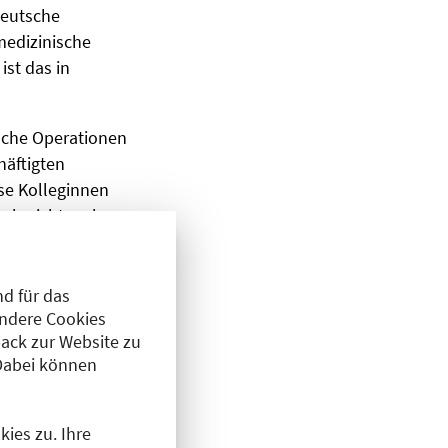
deutsche
medizinische
st das in
ische Operationen
häftigten
se Kolleginnen
auch nicht mehr
en und Ganzen
llegen, „unsere
 Berlin sei es
d für das
Andere Cookies
achen gesprochen
ack zur Website zu
t mehr ohne sie
Dabei können
ies zu. Ihre