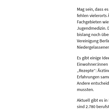
Mag sein, dass es
fehlen vielerorts
Fachgebieten wie
Jugendmedizin. D
bislang noch übe
Vereinigung Berl
Niedergelassenen
Es gibt einige Id
Einwohner:innen B
„Rezepte“: Ärzti
Erfahrungen samm
Andere entscheide
mussten.
Aktuell gibt es i
sind 2.780 berufs