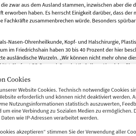
 die zwar aus dem Ausland stammen, inzwischen aber die 
t erworben haben. Es herrscht Einigkeit darüber, dass der 
se Fachkräfte zusammenbrechen würde. Besonders spürbar i
 Hals-Nasen-Ohrenheilkunde, Kopf- und Halschirurgie, Plast
kum im Friedrichshain haben 30 bis 40 Prozent der hier besc
zte ausländische Wurzeln. „Wir können nicht mehr ohne die
klärt Chefarzt PD Dr. med. Parwis Mir-Salim. „Aber ich will 
he oder fachliche Defizite gebe es zwar auch, doch im Groß
n Cookies
 Bereitschaft bei seinen ausländischen Kolleginnen und Ko
 und sich in unser System zu integrieren“. In einer Stadt wie
unserer Website Cookies. Technisch notwendige Cookies sin
Website erforderlich und können nicht deaktiviert werden. 
ßem Vorteil, wenn in einer Klinik die verschiedensten Spr
me Nutzungsinformationen statistisch auszuwerten, Feedb
r HNO-Spezialist. „Die Stadt ist so bunt, dass man gar nich
 um eine Verbindung zu Sozialen Medien zu ermöglichen. 
er.
aten wie IP-Adressen verarbeitet werden.
 Cookies akzeptieren“ stimmen Sie der Verwendung aller Cook