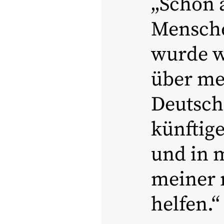
Schon a
Mensche
wurde w
über me
Deutschl
künftig
und in 
meiner 
helfen.