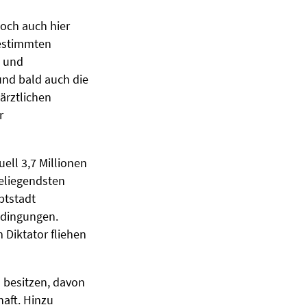
Doch auch hier
bestimmten
- und
und bald auch die
ärztlichen
r
ell 3,7 Millionen
heliegendsten
ptstadt
edingungen.
 Diktator fliehen
s besitzen, davon
haft. Hinzu