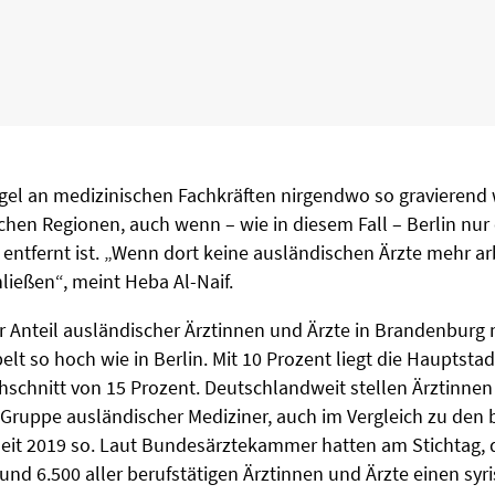
gel an medizinischen Fachkräften nirgendwo so gravierend w
chen Regionen, auch wenn – wie in diesem Fall – Berlin nur
entfernt ist. „Wenn dort keine ausländischen Ärzte mehr a
hließen“, meint Heba Al-Naif.
er Anteil ausländischer Ärztinnen und Ärzte in Brandenburg
elt so hoch wie in Berlin. Mit 10 Prozent liegt die Hauptsta
chnitt von 15 Prozent. Deutschlandweit stellen Ärztinnen
e Gruppe ausländischer Mediziner, auch im Vergleich zu den
 seit 2019 so. Laut Bundesärztekammer hatten am Stichtag, 
nd 6.500 aller berufstätigen Ärztinnen und Ärzte einen syri