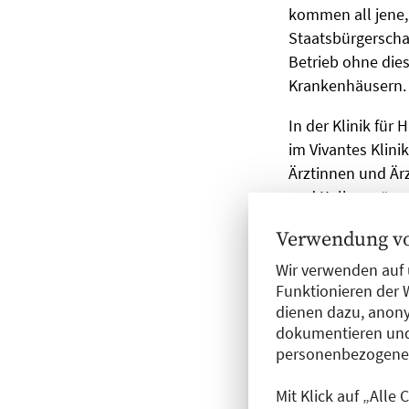
kommen all jene,
Staatsbürgerschaf
Betrieb ohne die
Krankenhäusern.
In der Klinik für
im Vivantes Klini
Ärztinnen und Är
und Kollegen“, er
ohne.“ Sprachlic
Verwendung vo
sehe er eine hohe
Sprache zu lernen
Wir verwenden auf 
Funktionieren der 
außerdem von gro
dienen dazu, anony
werden, findet de
dokumentieren und
klarkommt“, sagt 
personenbezogene D
Mit Klick auf „Alle