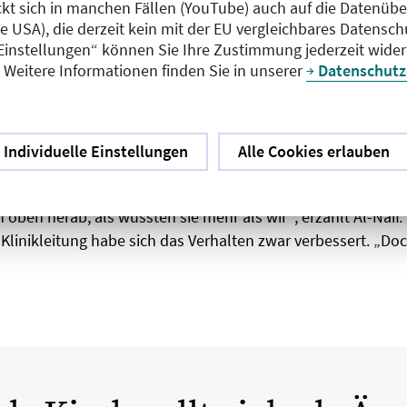
nierung statt Wertschätzung
ckt sich in manchen Fällen (YouTube) auch auf die Datenübe
ie USA), die derzeit kein mit der EU vergleichbares Datensc
 Einstellungen“ können Sie Ihre Zustimmung jederzeit wider
ll erfahren Ärztinnen und Ärzte aus dem Ausland Wertschätz
Weitere Informationen finden Sie in unserer
Datenschutz
 syrische Ärztin kam Ende 2016 mit ihrem Mann nach Berlin
lle in einer Klinik im rund 70 Kilometer entfernten Rathenow
ten drei syrische, ein rumänischer und ein serbischer Arzt u
ischen Chefarztes, berichtet die angehende Kinderärztin d
Individuelle Einstellungen
Alle Cookies erlauben
al
Amal, Berlin!
Einige ältere deutsche Krankenschwestern
 gestellt, ihre Anweisungen nicht befolgt und ihre Diagnosen
 oben herab, als wüssten sie mehr als wir“, erzählt Al-Naif
Klinikleitung habe sich das Verhalten zwar verbessert. „Doc