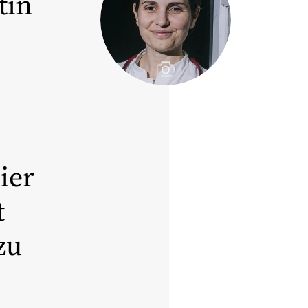
tin
ier
t
zu