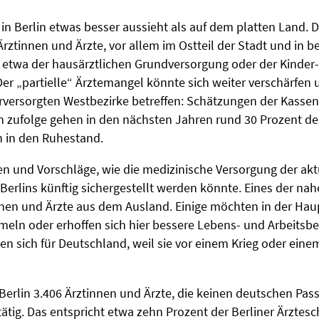
 in Berlin etwas besser aussieht als auf dem platten Land. 
 Ärztinnen und Ärzte, vor allem im Ostteil der Stadt und in 
 etwa der hausärztlichen Grundversorgung oder der Kinder
er „partielle“ Ärztemangel könnte sich weiter verschärfen 
rversorgten Westbezirke betreffen: Schätzungen der Kassen
in zufolge gehen in den nächsten Jahren rund 30 Prozent de
 in den Ruhestand.
een und Vorschläge, wie die medizinische Versorgung der aktu
erlins künftig sichergestellt werden könnte. Eines der na
nnen und Ärzte aus dem Ausland. Einige möchten in der Hau
eln oder erhoffen sich hier bessere Lebens- und Arbeitsb
n sich für Deutschland, weil sie vor einem Krieg oder einem
n Berlin 3.406 Ärztinnen und Ärzte, die keinen deutschen Pas
tätig. Das entspricht etwa zehn Prozent der Berliner Ärztesc