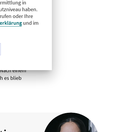
rmittlung in
hutzniveau haben.
rufen oder Ihre
ung. So wie Dr.
erklärung
und im
 und fand
. In ihrer
nter der Leitung
em
 hätten ihre
 angezweifelt.
. Nach einem
h es blieb