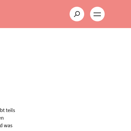
t teils
en
nd was