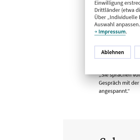
Diskrimi
Einwilligung erstre
Drittländer (etwa d
Über „Individuelle
Doch nicht übera
Auswahl anpassen. 
Heba Al-Naif. Die
Impressum
.
zunächst eine Ste
Abteilung arbeite
eines palästinens
Ablehnen
Nachrichtenport
Autorität infrage
„Sie sprachen von
Gespräch mit der 
angespannt.“