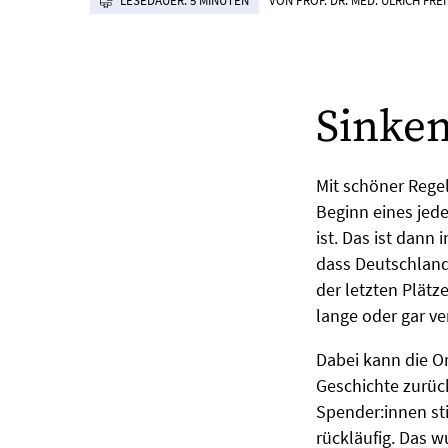
LESEDAUER: 5 MINUTEN
VON PROF. DR. MED. ULRICH FREI
Sinke
Mit schöner Rege
Beginn eines jed
ist. Das ist dann
dass Deutschland
der letzten Plätz
lange oder gar ve
Dabei kann die Or
Geschichte zurück
Spender:innen sti
rückläufig. Das w