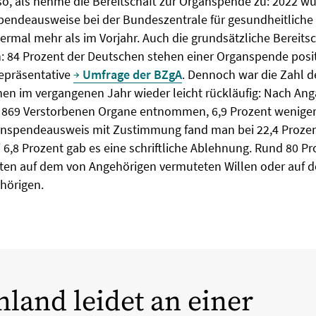
so, als nehme die Bereitschaft zur Organspende zu: 2022 w
pendeausweise bei der Bundeszentrale für gesundheitliche
viermal mehr als im Vorjahr. Auch die grundsätzliche Bereits
h: 84 Prozent der Deutschen stehen einer Organspende posi
repräsentative
Umfrage der BZgA
. Dennoch war die Zahl d
en im vergangenen Jahr wieder leicht rückläufig: Nach An
869 Verstorbenen Organe entnommen, 6,9 Prozent weniger 
anspendeausweis mit Zustimmung fand man bei 22,4 Prozen
 6,8 Prozent gab es eine schriftliche Ablehnung. Rund 80 Pr
en auf dem von Angehörigen vermuteten Willen oder auf 
hörigen.
land leidet an einer