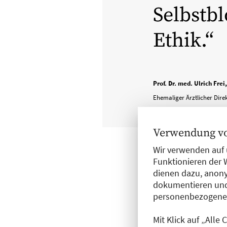
Selbstb
Ethik.
Prof. Dr. med. Ulrich Frei
Ehemaliger Ärztlicher Dire
Verwendung vo
Wir verwenden auf 
Diese Zahlen ver
Funktionieren der 
Trotz einer umfa
dienen dazu, anony
dokumentieren und
Zustimmung in Um
personenbezogene D
Spendeausweis vo
Prozentsatz der t
Mit Klick auf „Alle
Widerspruchslösu