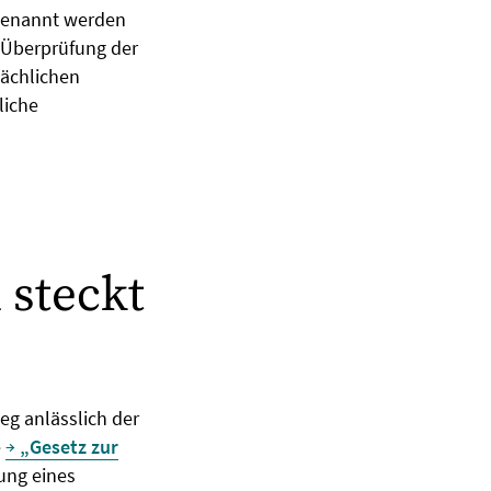
 genannt werden
 Überprüfung der
sächlichen
liche
 steckt
eg anlässlich der
e
„Gesetz zur
ung eines