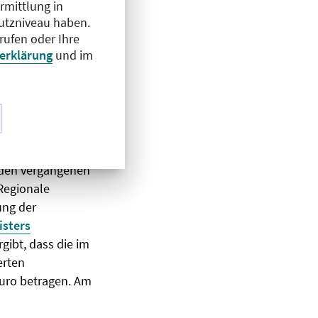
rmittlung in
hutzniveau haben.
le uns umgebenden
rufen oder Ihre
 bei uns
erklärung
und im
cher Spenden. In
nach Herz-
aaten, sondern
bundene Länder.
n den vergangenen
Regionale
ung der
isters
gibt, dass die im
erten
Euro betragen. Am