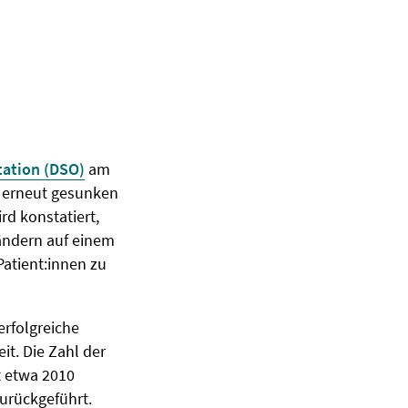
tation (DSO)
am
r erneut gesunken
rd konstatiert,
ändern auf einem
Patient:innen zu
erfolgreiche
it. Die Zahl der
t etwa 2010
zurückgeführt.