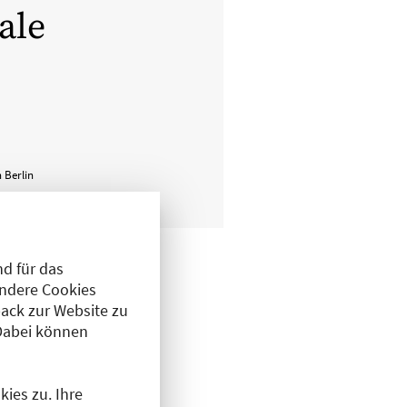
ale
 Berlin
d für das
gend angezeigt.
Andere Cookies
zentigen
ack zur Website zu
Dabei können
kein
em hohen
nur eine
ies zu. Ihre