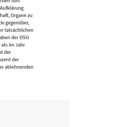
urden fünf
 Aufklärung
chaft, Organe zu
tiv gegenüber,
er tatsächlichen
gaben der DSO
als im Jahr
t der
ozent der
der ablehnenden