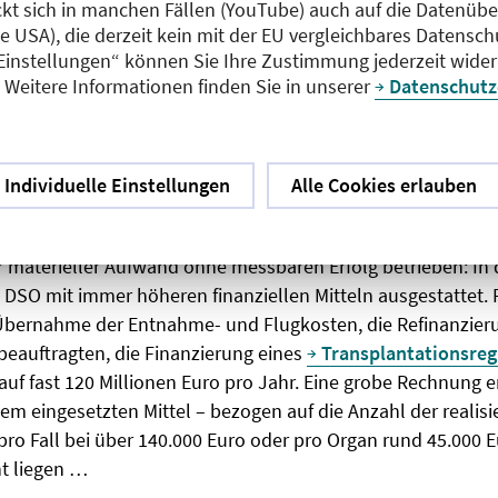
ckt sich in manchen Fällen (YouTube) auch auf die Datenübe
ie USA), die derzeit kein mit der EU vergleichbares Datensc
et an einer Selbstblockade durch eine nationale Ethik: Al
 Einstellungen“ können Sie Ihre Zustimmung jederzeit wider
e Widerspruchslösung eingeführt. Cross-over-Spenden sind
Weitere Informationen finden Sie in unserer
Datenschutz
sequenzielle Spenden für Immunisierte inklusive altruistis
weit verbreitet und akzeptiert ist zudem die Organspende 
änder, die diese Lösungen anwenden, sind keine Schurkenst
Individuelle Einstellungen
Alle Cookies erlauben
ns in anderen Fragen freundschaftlich und solidarisch ver
thisch oder pflegen nur wir eine „nationale Ethik“?
er materieller Aufwand ohne messbaren Erfolg betrieben: I
 DSO mit immer höheren finanziellen Mitteln ausgestattet. 
Übernahme der Entnahme- und Flugkosten, die Refinanzier
beauftragten, die Finanzierung eines
Transplantationsreg
uf fast 120 Millionen Euro pro Jahr. Eine grobe Rechnung er
m eingesetzten Mittel – bezogen auf die Anzahl der realisi
ro Fall bei über 140.000 Euro oder pro Organ rund 45.000 
ht liegen …