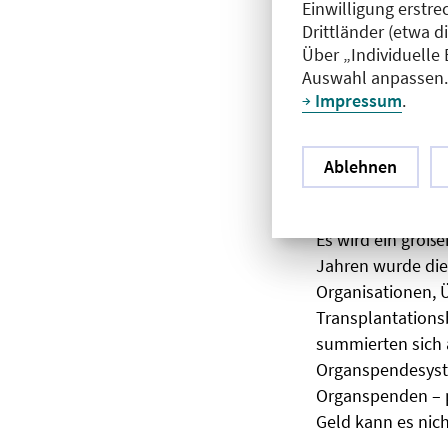
Einwilligung erstre
Drittländer (etwa d
Deutschland leid
Über „Individuelle
Länder haben ein
Auswahl anpassen. 
verboten, ebenso 
Impressum
.
anderen Ländern 
Kreislauf-Tod. L
Ablehnen
demokratische, u
Handeln diese une
Es wird ein groß
Jahren wurde die
Organisationen, 
Transplantations
summierten sich a
Organspendesyste
Organspenden – p
Geld kann es nic