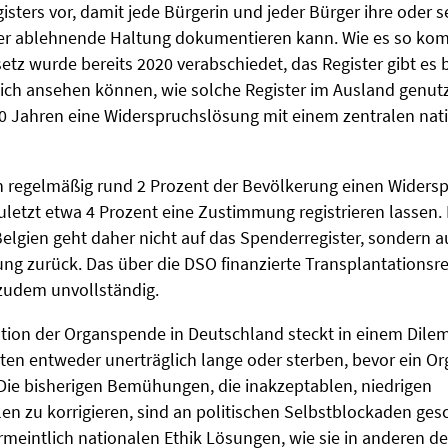
ters vor, damit jede Bürgerin und jeder Bürger ihre oder s
 ablehnende Haltung dokumentieren kann. Wie es so komm
etz wurde bereits 2020 verabschiedet, das Register gibt es b
ich ansehen können, wie solche Register im Ausland genut
 30 Jahren eine Widerspruchslösung mit einem zentralen nat
 regelmäßig rund 2 Prozent der Bevölkerung einen Widers
etzt etwa 4 Prozent eine Zustimmung registrieren lassen. D
lgien geht daher nicht auf das Spenderregister, sondern au
ng zurück. Das über die DSO finanzierte Transplantationsre
zudem unvollständig.
uation der Organspende in Deutschland steckt in einem Dil
ten entweder unerträglich lange oder sterben, bevor ein Or
 Die bisherigen Bemühungen, die inakzeptablen, niedrigen
 zu korrigieren, sind an politischen Selbstblockaden gesch
rmeintlich nationalen Ethik Lösungen, wie sie in anderen 