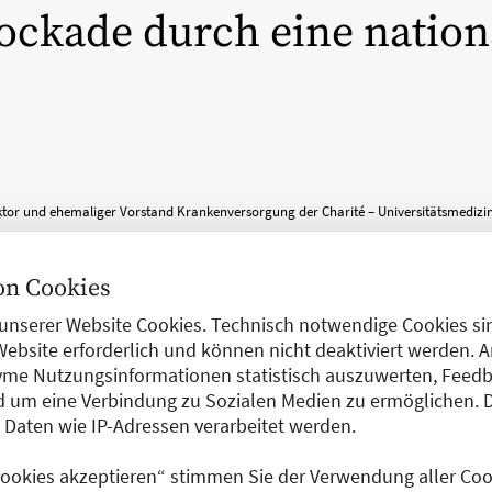
lockade durch eine nation
,
ktor und ehemaliger Vorstand Krankenversorgung der Charité – Universitätsmedizin
n Cookies
unserer Website Cookies. Technisch notwendige Cookies sin
deutlichen: Die Einführung der Widerspruchslösung ist zwin
Website erforderlich und können nicht deaktiviert werden. 
ngreichen Aufklärung der Bevölkerung und der über 84-pro
me Nutzungsinformationen statistisch auszuwerten, Feedb
 um eine Verbindung zu Sozialen Medien zu ermöglichen. 
fragen sprechen sich 80 Prozent der Angehörigen – wenn 
aten wie IP-Adressen verarbeitet werden.
rliegt – gegen eine Organspende aus. Damit wird mit ein
atsächliche Wille der Spender:innen missachtet. Hier kann 
 Cookies akzeptieren“ stimmen Sie der Verwendung aller Cook
ng Abhilfe schaffen.