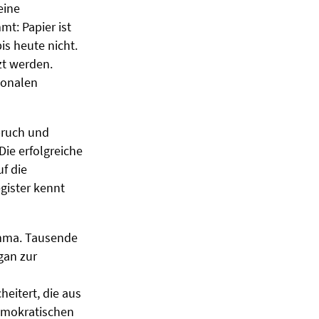
eine
t: Papier ist
is heute nicht.
zt werden.
ionalen
pruch und
ie erfolgreiche
f die
gister kennt
emma. Tausende
gan zur
eitert, die aus
demokratischen