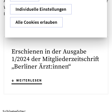
Arbeitsschutz, und Schweigepflicht erhalten Sie auf der
Website im Bereich für Unternehmen und
Individuelle Einstellungen
Institutionen.
Alle Cookies erlauben
Erschienen in der Ausgabe
1/2024 der Mitgliederzeitschrift
„Berliner Ärzt:innen“
WEITERLESEN
Schlagwörter: