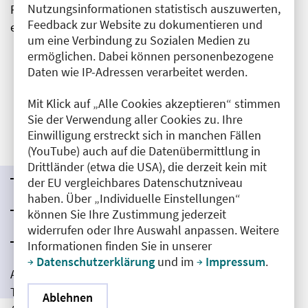
Nutzungsinformationen statistisch auszuwerten,
Formular, in das sie ihren Blutdruck oder Puls
Feedback zur Website zu dokumentieren und
eintragen konnten.
um eine Verbindung zu Sozialen Medien zu
ermöglichen. Dabei können personenbezogene
Daten wie IP-Adressen verarbeitet werden.
Mit Klick auf „Alle Cookies akzeptieren“ stimmen
Sie der Verwendung aller Cookies zu. Ihre
ALLES AUF EINEN BLICK
Einwilligung erstreckt sich in manchen Fällen
Boys’Day 2024
(YouTube) auch auf die Datenübermittlung in
Drittländer (etwa die USA), die derzeit kein mit
Termin:
25. April 2024
der EU vergleichbares Datenschutzniveau
haben. Über „Individuelle Einstellungen“
Beratung & Kontakt:
info@boys-day.de
können Sie Ihre Zustimmung jederzeit
widerrufen oder Ihre Auswahl anpassen. Weitere
Website
:
www.boys-day.de
Informationen finden Sie in unserer
Datenschutzerklärung
und im
Impressum
.
Ausführliche Informationen zum Aktionstag und zu
Themen, wie Aufsichtspflicht, Versicherungs- oder
Ablehnen