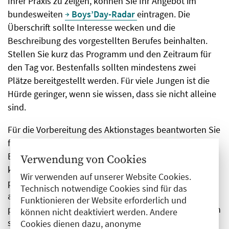
Ihrer Praxis zu zeigen, können Sie Ihr Angebot im
bundesweiten
Boys’Day-Radar
eintragen. Die
Überschrift sollte Interesse wecken und die
Beschreibung des vorgestellten Berufes beinhalten.
Stellen Sie kurz das Programm und den Zeitraum für
den Tag vor. Bestenfalls sollten mindestens zwei
Plätze bereitgestellt werden. Für viele Jungen ist die
Hürde geringer, wenn sie wissen, dass sie nicht alleine
sind.
Für die Vorbereitung des Aktionstages beantworten Sie
folgende Fragen: Wer wird die Jungen betreuen?
Eventuell gibt es Auszubildende, die sich kümmern
Verwendung von Cookies
können. Wie kann der Beruf so umfassend wie möglich
Wir verwenden auf unserer Website Cookies.
präsentiert werden und was können die Jungen
Technisch notwendige Cookies sind für das
ausprobieren und vielleicht auch lernen? Je
Funktionieren der Website erforderlich und
praktischer, desto besser! Vielleicht können die Jungen
können nicht deaktiviert werden. Andere
sogar etwas mit nach Hause nehmen – etwa ein
Cookies dienen dazu, anonyme