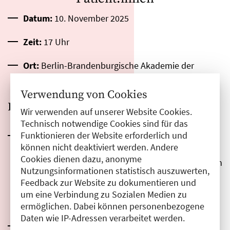
Datum:
10. November 2025
Zeit:
17 Uhr
Ort:
Berlin-Brandenburgische Akademie der
Wissenschaften, Jägerstr. 22–23 in 10117 Berlin
Verwendung von Cookies
Programm
Wir verwenden auf unserer Website Cookies.
Technisch notwendige Cookies sind für das
Funktionieren der Website erforderlich und
17:00 Uhr: Begrüßung und Einführung in den
können nicht deaktiviert werden. Andere
Abend
Cookies dienen dazu, anonyme
Senatorin Dr. Ina Czyborra, Vorsitzende des Runden
Nutzungsinformationen statistisch auszuwerten,
Tischs und Schirmfrau des Abends
Feedback zur Website zu dokumentieren und
Marion Winterholler und Karin Wieners,
um eine Verbindung zu Sozialen Medien zu
Geschäftsstelle des Runden Tischs
ermöglichen. Dabei können personenbezogene
Daten wie IP-Adressen verarbeitet werden.
17:30 Uhr: „Jetzt mal ganz praktisch: