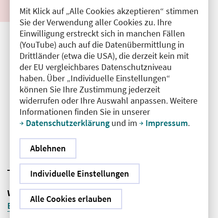
Erfahrungen aus der Versorgung
Mit Klick auf „Alle Cookies akzeptieren“ stimmen
gewaltbetroffener Patient:innen“
– Autorinnen
Sie der Verwendung aller Cookies zu. Ihre
Einwilligung erstreckt sich in manchen Fällen
der Handlungsempfehlungen „Gewalt in der
(YouTube) auch auf die Datenübermittlung in
Häuslichkeit“ für hausärztliche Praxen berichten
Drittländer (etwa die USA), die derzeit kein mit
von Herausforderungen, Lösungen und
der EU vergleichbares Datenschutzniveau
Entwicklungen
haben. Über „Individuelle Einstellungen“
Anja Thiemann, Fachärztin für Allgemeinmedizin
können Sie Ihre Zustimmung jederzeit
und Vorstandsmitglied Hausärzteverband Berlin-
widerrufen oder Ihre Auswahl anpassen. Weitere
Brandenburg
Informationen finden Sie in unserer
Patricia Ley, Medizinische Fachangestellte und
Datenschutzerklärung
und im
Impressum
.
Vizepräsidentin Verband medizinischer Fachberufe
e. V.
Ablehnen
18:40 Uhr: Get together
Individuelle Einstellungen
Weitere Informationen:
Aktionstage | Runder Tisch
Alle Cookies erlauben
Berlin