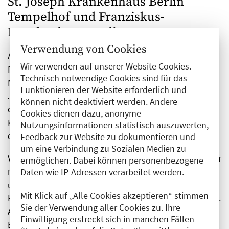
St. Joseph Krankenhaus Berlin
Tempelhof und Franziskus-
Krankenhaus Berlin
Verwendung von Cookies
Am 1. Oktober 2024 hat
PD Dr. med. Daniel Zickler
die
Wir verwenden auf unserer Website Cookies.
Position des Chefarztes sowohl der „Klinik für
Technisch notwendige Cookies sind für das
Nephrologie und Internistische Intensivmedizin“ im St.
Funktionieren der Website erforderlich und
Joseph Krankenhaus Berlin Tempelhof (SJK) als auch
können nicht deaktiviert werden. Andere
der „Interdisziplinären Intensivmedizin“ im Franziskus-
Cookies dienen dazu, anonyme
Krankenhaus Berlin (FKH) übernommen. Zickler tritt
Nutzungsinformationen statistisch auszuwerten,
die Nachfolge von
Prof. Dr. med. Christiane Erley
an.
Feedback zur Website zu dokumentieren und
um eine Verbindung zu Sozialen Medien zu
Vor seinem Wechsel war Zickler ab 2018 Oberarzt in der
ermöglichen. Dabei können personenbezogene
medizinischen Klinik mit Schwerpunkt Nephrologie
Daten wie IP-Adressen verarbeitet werden.
und internistische Intensivmedizin im Charité Virchow-
Mit Klick auf „Alle Cookies akzeptieren“ stimmen
Klinikum, wo er zuvor bereits zehn Jahre lang tätig war.
Sie der Verwendung aller Cookies zu. Ihre
Als Notarzt war er fünf Jahre mit den
Einwilligung erstreckt sich in manchen Fällen
Einsatzfahrzeugen der Berliner Feuerwehr und dem