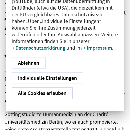
(YouTube) auch auf die Datenübermittlung in
ECMObil sowie zwei Jahre mit dem Intensivtransport-
Drittländer (etwa die USA), die derzeit kein mit
Hubschrauber Christoph Berlin im Einsatz. Der Facharzt
der EU vergleichbares Datenschutzniveau
für Innere Medizin und Nephrologie verfügt über die
haben. Über „Individuelle Einstellungen“
können Sie Ihre Zustimmung jederzeit
Zusatzbezeichnungen Intensivmedizin und
widerrufen oder Ihre Auswahl anpassen. Weitere
Notfallmedizin.
Informationen finden Sie in unserer
Datenschutzerklärung
und im
Impressum
.
Vivantes Klinikum Neukölln
Ablehnen
Seit dem 1. September 2024 ist
Dr. med. Michael
Individuelle Einstellungen
Götting
neuer Chefarzt der Neuköllner Klinik für Hals-
Nasen-Ohren-Heilkunde, Kopf- und Hals-Chirurgie,
Alle Cookies erlauben
Plastische Operationen. Er folgt auf
PD Dr. med. Volker
Schilling
, der in den Ruhestand gewechselt ist.
Götting studierte Humanmedizin an der Charité ‒
Universitätsmedizin Berlin, wo er auch promovierte.
Seine erste Assistenzarztstelle trat er 2012 in der Klinik