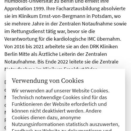
Humboldt-Universität zu Berlin und erhielt ihre
Approbation 1999. Ihre Facharztausbildung absolvierte
sie im Klinikum Ernst-von-Bergmann in Potsdam, wo
sie mehrere Jahre in der Zentralen Notaufnahme sowie
im Rettungsdienst tätig war, bevor sie die
Verantwortung für die kardiologische IMC übernahm.
Von 2016 bis 2021 arbeitete sie an den DRK Kliniken
Berlin Mitte als Ärztliche Leiterin der Zentralen
Notaufnahme. Bis Ende 2022 leitete sie die Zentrale
Notaufnahme im Klinikum Frankfurt/Oder.
Verwendung von Cookies
Die Fachärztin für Innere Medizin und Kardiologie mit
der Zusatzbezeichnung Klinische Akut- und
Wir verwenden auf unserer Website Cookies.
Notfallmedizin besitzt weitreichende Erfahrungen in
Technisch notwendige Cookies sind für das
Funktionieren der Website erforderlich und
der strategischen Weiterentwicklung der Akut- und
können nicht deaktiviert werden. Andere
Notfallmedizin mit einem Fokus auf
Cookies dienen dazu, anonyme
Patientensicherheit und Interdisziplinarität. Sie ist als
Nutzungsinformationen statistisch auszuwerten,
Gründungsmitglied der Landesgruppe ihrer
Feedback zur Website zu dokumentieren und