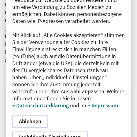
Fachgesellschaft und nicht zuletzt durch den
um eine Verbindung zu Sozialen Medien zu
Katastrophenschutz in Berlin gut vernetzt.
ermöglichen. Dabei können personenbezogene
Berufsbegleitend absolvierte Dr. von Arnim einen MBA
Daten wie IP-Adressen verarbeitet werden.
„Gesundheitsmanagement“ an der Universität
Mit Klick auf „Alle Cookies akzeptieren“ stimmen
Potsdam und hält Qualifikationen als leitende
Sie der Verwendung aller Cookies zu. Ihre
Notärztin, klinische Risikomanagerin,
Einwilligung erstreckt sich in manchen Fällen
hygienebeauftragte Ärztin und im ärztlichen
(YouTube) auch auf die Datenübermittlung in
Qualitätsmanagement.
Drittländer (etwa die USA), die derzeit kein mit
der EU vergleichbares Datenschutzniveau
haben. Über „Individuelle Einstellungen“
können Sie Ihre Zustimmung jederzeit
widerrufen oder Ihre Auswahl anpassen. Weitere
Informationen finden Sie in unserer
ALLE ARTIKEL
Datenschutzerklärung
und im
Impressum
.
Leitungswechsel
Ablehnen
Sie möchten weitere Beiträge der Reihe lesen?
Hier finden Sie alle Veröffentlichungen im