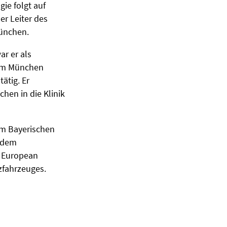
ie folgt auf
er Leiter des
ünchen.
r er als
rum München
tätig. Er
hen in die Klinik
eim Bayerischen
d dem
r European
zfahrzeuges.