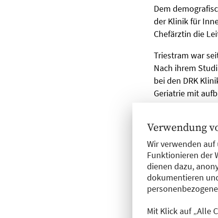
Dem demografisch
der Klinik für In
Chefärztin die L
Triestram war sei
Nach ihrem Studiu
bei den DRK Klini
Geriatrie mit auf
Gertrauden-Krank
Zusatzbezeichnun
Verwendung vo
Wir verwenden auf 
Vivante
Funktionieren der 
dienen dazu, anony
dokumentieren und
Seit dem 1. Apri
personenbezogene D
und
PD Dr. med. 
Humboldt-Klinikum
Mit Klick auf „Alle