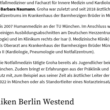
tfallmediziner und Facharzt für Innere Medizin und Kardiolog
a-Barbara Naumann
. Groha war zuletzt und seit 2018 ärztlich
allzentrums im Krankenhaus der Barmherzigen Brüder in M
bis 2007 Humanmedizin an der TU München. Im Anschluss wa
t einigen Ausbildungsabschnitten am Deutschen Herzzent
logie) und im Klinikum rechts der Isar (I. Medizinische Klinik) 
ls Oberarzt ans Krankenhaus der Barmherzigen Brüder Münc
n II (Kardiologie, Pneumologie und Notfallzentrum).
 die Notfallmedizin tätigte Groha bereits als Jugendlicher b
ünchen. Zudem bringt er Erfahrungen aus der Präklinik un
z mit, zum Beispiel aus seiner Zeit als ärztlicher Leiter de
22 in München oder als Standortleiter eines Notarzteinsat
iken Berlin Westend