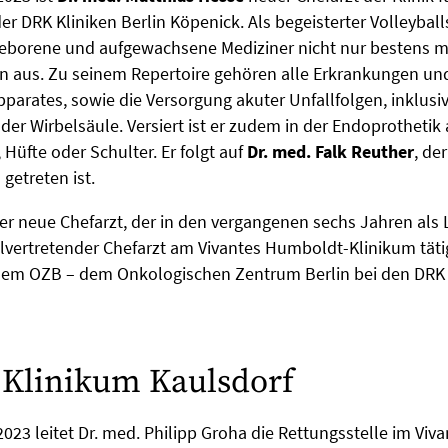
r DRK Kliniken Berlin Köpenick. Als begeisterter Volleyball
geborene und aufgewachsene Mediziner nicht nur bestens m
n aus. Zu seinem Repertoire gehören alle Erkrankungen un
arates, sowie die Versorgung akuter Unfallfolgen, inklusi
er Wirbelsäule. Versiert ist er zudem in der Endoprothetik 
 Hüfte oder Schulter. Er folgt auf
Dr. med. Falk Reuther
, de
getreten ist.
 der neue Chefarzt, der in den vergangenen sechs Jahren als 
lvertretender Chefarzt am Vivantes Humboldt-Klinikum täti
em OZB – dem Onkologischen Zentrum Berlin bei den DRK K
 Klinikum Kaulsdorf
 2023 leitet Dr. med. Philipp Groha die Rettungsstelle im Viv