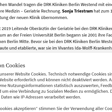
en Wandel tragen die DRK Kliniken Berlin Westend mit ein
nere Medizin – Geriatrie Rechnung.
Sonja Triestram
hat zum 1
eitung der neuen Klinik übernommen.
t 2019 Leitende Oberärztin der Geriatrie bei den DRK Klinik
m an der Freien Universität Berlin begann sie 2001 ihre F
ken Berlin Mitte. Bevor sie bei den DRK Kliniken Berlin Wes
baute und etablierte, war sie im Vivantes Ida-Wolff-Kranke
enhaus tätig. Seit 2015 verfügt Triestram außerdem über di
g Palliativmedizin.
n Cookies
unserer Website Cookies. Technisch notwendige Cookies sin
s Humboldt-Klinikum
Website erforderlich und können nicht deaktiviert werden. 
me Nutzungsinformationen statistisch auszuwerten, Feedb
 um eine Verbindung zu Sozialen Medien zu ermöglichen. 
l 2023 verstärkt das neue Führungsteam
Prof. Dr. med. Laur
aten wie IP-Adressen verarbeitet werden.
Hendrik Isbarn
das Leitungsteam der Klinik für Urologie am
. Isbarn beginnt seine Tätigkeit am 1. April 2023 und Krab
 Cookies akzeptieren“ stimmen Sie der Verwendung aller Cook