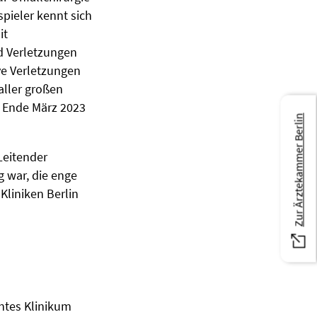
spieler kennt sich
it
d Verletzungen
ve Verletzungen
aller großen
r Ende März 2023
Zur Ärztekammer Berlin
Leitender
g war, die enge
liniken Berlin
antes Klinikum