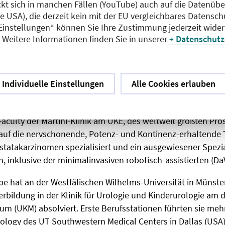
gen auf
Prof. Dr. med. Steffen Weikert
und
Dr. med. Christi
ckt sich in manchen Fällen (YouTube) auch auf die Datenübe
ie USA), die derzeit kein mit der EU vergleichbares Datensc
 Einstellungen“ können Sie Ihre Zustimmung jederzeit wider
udierte am Universitätsklinikum Hamburg-Eppendorf (UKE). 
Weitere Informationen finden Sie in unserer
Datenschutz
 Urologie absolvierte er am UKE und am universitären Pros
rnational renommierten Martini-Klinik Hamburg mit einem 
n Schwerpunkt in der Uro-Onkologie. Eine weitere Berufssta
t Montreal (Kanada), an der er in der „Cancer Prognostics a
Individuelle Einstellungen
Alle Cookies erlauben
ine wissenschaftliche Arbeit vertiefte. Die Habilitation für
ng zum Oberarzt am UKE erfolgte 2012. Seit 2017 ist Isbarn
Faculty der Martini-Klinik am UKE, des weltweit größten Pro
 auf die nervschonende, Potenz- und Kontinenz-erhaltende 
statakarzinomen spezialisiert und ein ausgewiesener Spezia
 inklusive der minimalinvasiven robotisch-assistierten (DaV
e hat an der Westfälischen Wilhelms-Universität in Münste
erbildung in der Klinik für Urologie und Kinderurologie am 
kum (UKM) absolviert. Erste Berufsstationen führten sie meh
ology des UT Southwestern Medical Centers in Dallas (USA).