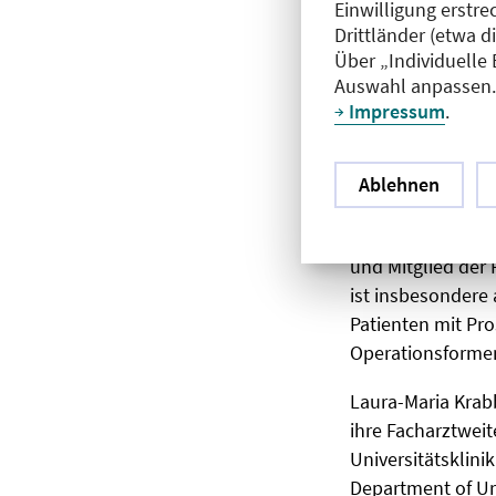
Juli 2023. Sie fol
Einwilligung erstre
Drittländer (etwa d
Über „Individuelle
Henrik Isbarn st
Auswahl anpassen. 
zum Facharzt für
Impressum
.
Zentrum der inte
wissenschaftliche
an die Universitä
Ablehnen
Outcomes Unit“ se
sowie die Ernennu
und Mitglied der 
ist insbesondere
Patienten mit Pro
Operationsformen,
Laura-Maria Krabb
ihre Facharztweit
Universitätsklini
Department of Ur